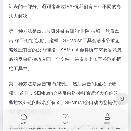
上图我们看到目标网站的外链总数量是139k，而在分析
中只涵盖了63426个外链，占总数量的不到一半。这是
因为SEMrush工具只分析了你提交的3443个外链源网
站中的每个网站的前500个外链。因此，平均每个外链
源网站只有18.42个外链。
另外，分析结果显示有627个有害外链源网站和484个
潜在有害域名，占比约为30%。需要注意的是，有些网
站可能屏蔽了SEMrush和Ahrefs等分析工具对其数据和
内容的抓取，因此上述占比数据仅作为大致参考。
为了更深入地了解这些存在问题的外链所在的网站，你
可以点击查看完整的分析数据，并跳转到相应页面进行
进一步的分析。对于存在问题的外链源网站和有害域
首页
投稿
我的
名，你需要格外注意。建议在进行外链建设工作时，避