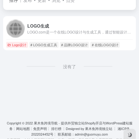
发布
更新
浏览
点赞
LOGO生成
LOGO.com是一个在线LOGO设计与生成工具，通过智能设计算法和丰富模板库，帮助用户快速创建专业级的品牌LOGO，适用于初创企业和个人品牌。
Logo设计
# LOGO生成工具
# 品牌LOGO设计
# 在线LOGO设计
没有了
Copyright © 2022
果木鱼跨境导航 - 提供外贸独立站Shopify开店与WordPress建站服
务
╎
网站地图
╎
免责声明
╎
排行榜
╎Designed by
果木鱼跨境独立站
╎
湘ICP备
2022024452号
╎ 联系邮箱：
admin@guomuyu.com