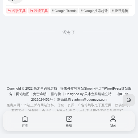
谷歌工具
跨境工具
# Google Trends
# Google搜索趋势
# 搜寻趋势
没有了
Copyright © 2022
果木鱼跨境导航 - 提供外贸独立站Shopify开店与WordPress建站服
务
╎
网站地图
╎
免责声明
╎
排行榜
╎Designed by
果木鱼跨境独立站
╎
湘ICP备
2022024452号
╎ 联系邮箱：
admin@guomuyu.com
免责声明：本站上所有网站资料、信息、资源、广告等均取之于互联网，仅供参考。
其真实性、准确性，合法性，均与本站无关，本站不承担任何相关法律责任。
首页
投稿
我的