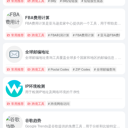
常用推荐
跨境工具
# Bitly
# Bitly短链接
# 短链接生成器
FBA费用计算
FBA费用计算是亚马逊卖家中心提供的一个工具，用于帮助卖家估算使用亚马逊履行服务（Fulfillment by Amazon，FBA）时可能产生的费用。
常用推荐
跨境工具
# FBA利润计算
# FBA费用计算
# 亚马逊FBA费用计
全球邮编地址
全球邮编地址查询工具覆盖全球多个国家和地区的邮编信息，支持地址搜索和地图展示，帮助跨境电商、物流运输和国际邮寄用户快速查找准确邮编。
常用推荐
跨境工具
# Postal Codes
# ZIP Codes
# 全球邮编查询
IP环境检测
用于检测IP地址及网络环境的干净性
常用推荐
跨境工具
# 跨境网络访问
谷歌趋势
Google Trends是谷歌提供的免费工具，用于分析和比较特定关键词或主题在谷歌搜索引擎上的搜索量趋势。它可以帮助用户了解关键词的受欢迎程度、地域分布、季节性变化等，并提供相关搜索词和热门查询的数据。