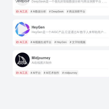
DeepSeek是一个领先的智能数据分析与商业洞察平台，通过AI和大数据技术帮助企业挖掘数据价值、优化决策流程并提升业务效率。
AI工具
# AI数据分析
# DeepSeek
# 商业洞察平台
HeyGen
HeyGen是一个AIGC产品,它是通过AI 数字人来帮助用户创建宣传视频用的。背景和解说人像,HeyGen都是系统自带的,并且无论是免费版还是付费版都没有版权问题,并且操作和使用起来极其简单。
AI工具
# AI视频生成平台
# HeyGen
# 文字转视频
Midjourney
AI在线图片制作
AI工具
# AI平台
# AI艺术创作
# midjourney