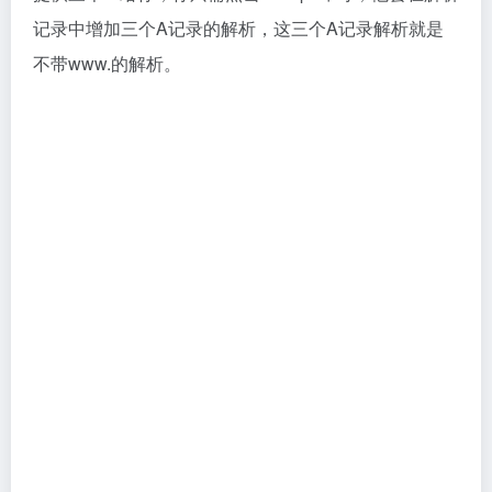
NameSilo域名注册优惠码
NameSilo 最新域名优惠码，使用之后可以便宜 1 美
元，聊胜于无，毕竟本来价格也不算贵。以下是小编为
大家整理的NameSilo域名注册优惠码，随便选择一个
都可以。
sht
clvps
coupons2024
coupons2025
NameSilo可以注册哪些顶级域名（TLD）？
NameSilo支持广泛的顶级域名，包括但不限
于.com、.net、.org以及许多新的通用顶级域名