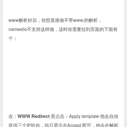
常见问题
什么是域名：域名是网站的地址（如guomuyu.com）这
样的，类似于互联网上的房屋门牌号，用于方便用户访
问和记忆网站。
域名解析原理：域名解析是将域名转换为对应的IP地址
的过程，通过DNS服务器将用户输入的域名映射到相应
的IP地址，实现网站的访问。简单的来说就是域名跟主
机的绑定，通过域名就能访问主机上的内容。