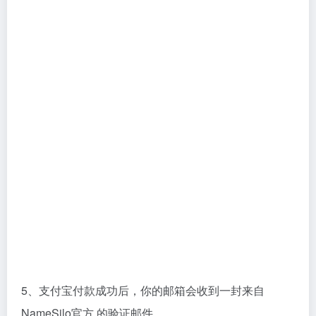
5、支付宝付款成功后，你的邮箱会收到一封来自
NameSilo官方 的验证邮件。
6、打开邮件中的链接进行验证，并登陆 NameSilo 后
台补充账号信息，带星号的是必填项，用英文或者拼音