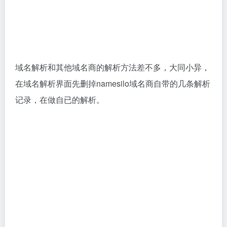
输入
Cloudways服务器IP
地址
或者粘贴 IP 地址时，注
意前后不要有空格。输入完以后，记得点击 SUBMIT
提交按钮，这样就顺利把网站首页这个最常见的子域名
指向主机服务器的 IP 了。