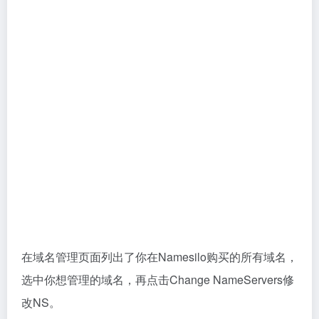
在【NameServer Entry】栏下输入ChemiCloud服务器
的NS地址，然后保存更改。接下来，需要等待域名解
析生效，期间可以用
whatsmydns
查询它是否已生
效，快的话几分钟。