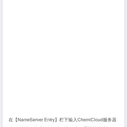
二、
NameSilo域名解析
添加A记录IP地址
在域名管理页面里选中你想管理的域名，点击：蓝色的
圆球进入域名解析管理