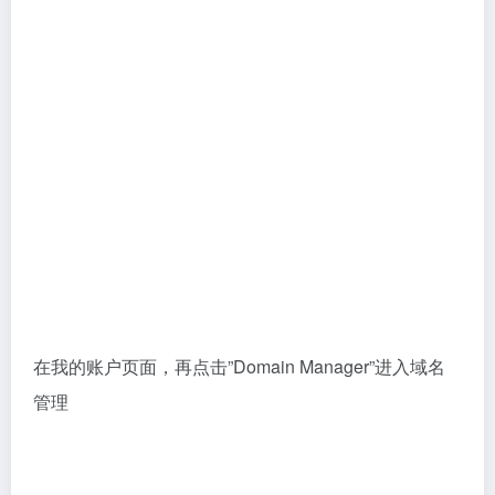
在域名管理页面列出了你在Namesilo购买的所有域名，
选中你想管理的域名，再点击Change NameServers修
改NS。