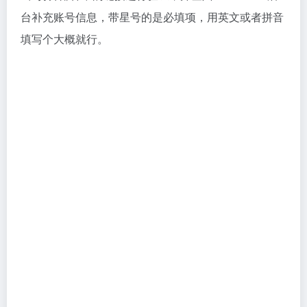
如何在 NameSilo 设置域名解析
不同的主机服务商在域名解析方面提供了不同的配置方
式。具体来说，有些主机服务商提供IP地址用于解析，
有些则提供NS（Name Servers）地址，而另一些可能
仅提供CNAME别名地址。
如果你使用的是Hostinger、ChemiCloud等虚拟主机，
这些主机自带域名解析系统，我们只需要将域名注册商
默认的NS（Name Servers）地址修改为主机商提供的
NS地址即可。
如果你使用的是
Cloudways
云主机，它通常只提供服
务器的IP地址，我们只需将该IP地址添加到域名注册商
的解析记录中，即可实现域名与服务器的绑定。