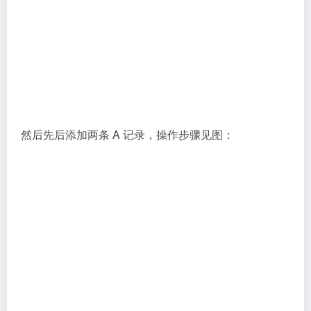
再次重复操作，不过这次 HOSTNAME 子域名那部分不
填写，留空就好（或着填写@），IPV4 ADDRESS 仍
然填写主机服务器的 IP 地址，然后提交。