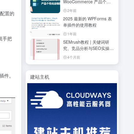
WooCommerce 产品个性
化定制扩展插件
2年前
易配置的
2025 最新的 WPForms 表
单插件的使用教程
1年前
就手把
SEMrush教程 | 关键词研
究、竞品分析与SEO实操指
南（2026）
4个月前
到该插件。
建站主机