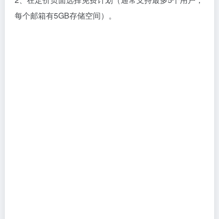
下面以Zoho国际版为例来搭建域名邮箱
1、访问
Zoho Mail 官网
（建议选择国际版），选
择‘Business Email’
2、在定价页面选择免费计划（通常支持最多5个用户，
每个邮箱有5GB存储空间）。