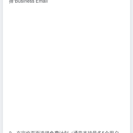
（如
）
mail.yourdomain.com
优先级：0（数值越小优先级越高）
第三方邮箱服务商
对于注重邮件可靠性、安全性和功能全面性的外贸团
队，
Zoho Mail（国际版）
、Google Workspace（原
G Suite）、Microsoft 365
等专业邮箱服务是不错的选
择。它们提供独立、强大的邮件系统和协作工具，虽需
付费，但能极大提升工作效率。
✅ 优点：
功能全面；邮件送达率高；稳定性强；集
成日历、网盘、办公套件等协作工具。（适合外贸
场景）。
❌ 缺点：
需要付费；配置稍复杂。