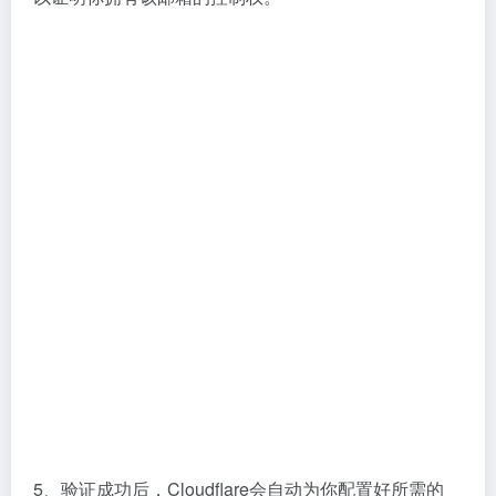
度
迁移方
差（换主机
好
好
便度
=搬家）
团队协
极强（群
弱
无
作功能
组/别名）
展示型官
推荐场
个人 SOHO
正式团队
网/防丢询
景
试水
盘
域名邮箱配置要点
不管你选哪种方案，核心配置都离不开
域名解析（DNS
设置）
。主要会用到两个记录：
MX记录
：告诉全世界的邮件服务器，你的域名邮件应该
发往哪里。这是最重要的一步。
SPF/DKIM/DMARC记录
：这是邮件的“身份认证三件