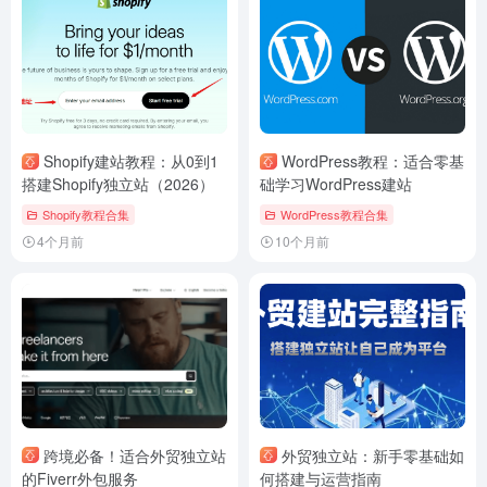
域名知识
1年前
Copyright © 2022
果木鱼跨境导航 - 提供外贸独立站Shopify开店与WordPress建站服
务
╎
网站地图
╎
免责声明
╎
排行榜
╎Designed by
果木鱼跨境独立站
╎
湘ICP备
2022024452号
╎ 联系邮箱：
admin@guomuyu.com
免责声明：本站上所有网站资料、信息、资源、广告等均取之于互联网，仅供参考。
其真实性、准确性，合法性，均与本站无关，本站不承担任何相关法律责任。