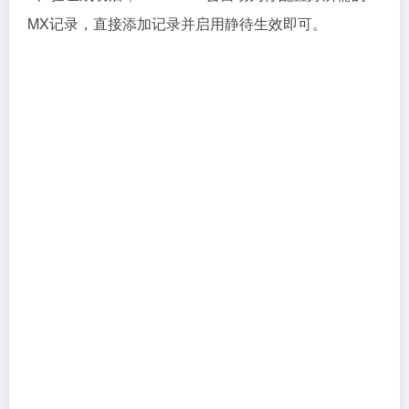
套”，能证明你的邮件合法性，大幅提升送达率，防止被
伪造。专业邮箱服务商（如Zoho）都会提供具体的值让
你添加。
最后，强烈建议
：搭建完成后，务必用不同国家的邮箱
（如Gmail、Outlook、Web.de等）给自己发信测试，
确保全球收发正常，并检查是否进入垃圾箱。
结语
工欲善其事，必先利其器。一个专业的域名邮箱，就是
外贸人最基础、也最容易被忽视的利器。它不仅仅是一
个邮箱，更是你品牌形象、专业度和可靠性的体现。别
再让一个免费的邮箱后缀，成为你拿下订单的隐形障
碍。
现在，就立即行动，选择最适合你的方案，打造你的专