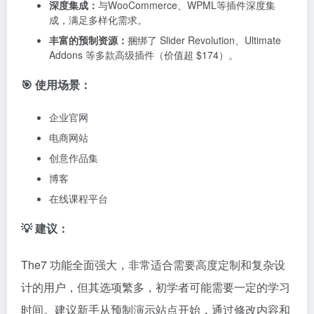
产品展示、订单处理等电商功能。
该主题还深度集成Elementor和WPBakery等主流页面
构建器，海量的预制模板，允许用户无需编码即可通过
直观的拖放操作轻松创建专业、美观且对SEO友好、适
配移动端的各类网站。
🧠 主题特点：
电商聚焦：
深度集成WooCommerce，提供专业的电商
功能与样式支持，包括Ajax实时搜索、产品过滤和比
较、愿望清单、变体设置等基础电商需求。
丰富的预制模板
：拥有超过100个高质量、跨行业的一键
导入演示网站，以及大量的自定义元素（如按钮、轮
播、计数器、图库等）。
可视化编辑：
兼容Elementor、WPBakery、
Gutenberg，支持自定义 Post Type & 自定义字段。