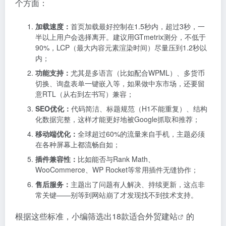
个方面：
加载速度：
首页加载最好控制在1.5秒内，超过3秒，一
半以上用户会选择离开。建议用GTmetrix测分，不低于
90%，LCP（最大内容元素渲染时间）尽量压到1.2秒以
内；
功能支持：
尤其是多语言（比如配合WPML）、多货币
切换、询盘表单一键嵌入等，如果做中东市场，还要留
意RTL（从右到左书写）兼容；
SEO优化：
代码简洁、标题规范（H1不能重复）、结构
化数据完整，这样才能更好地被Google抓取和推荐；
移动端优化：
全球超过60%的流量来自手机，主题必须
在各种屏幕上都流畅自如；
插件兼容性：
比如能否与Rank Math、
WooCommerce、WP Rocket等常用插件无缝协作；
售后服务：
主题出了问题有人解决、持续更新，这点非
常关键——别等到网站崩了才发现找不到技术支持。
根据这些标准，小编筛选出18款适合
外贸建站
的