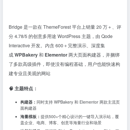
功能与插件：
捆绑了 Slider Revolution、LayerSlider 等
多款高级插件（价值约$144）
电商兼容：
与 WooCommerce 深度兼容，提供80+个电
商专用演示，支持各种商品布局和自定义结账页面
SEO：
内置SEO优化，并完美兼容Yoast SEO和Rank
Math等插件
🎯 使用场景：
企业官网
创意作品集
博客与杂志站
电子商务网站。
💡 建议：
新手用户可通过内置模板快速启动项目，避免复杂设置
困扰；从传统设计风格入手，通过修改内容和样式来熟