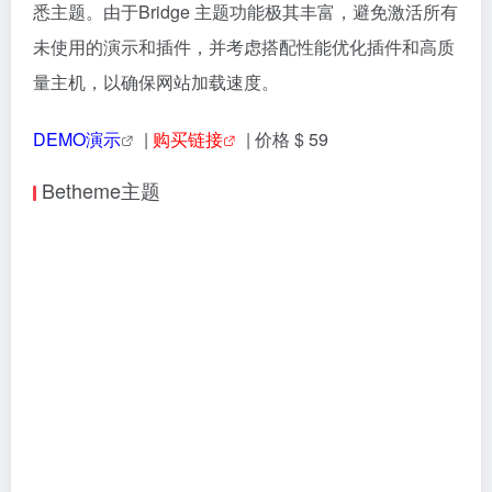
Muffin Group团队开发。它以其丰富的预制模板库（超
过650个）、直观的拖放式构建器（Muffin Builder） 以
及与 Elementor 的良好兼容性而闻名。该主题深度集成
WooCommerce，并提供良好的SEO基础和多语言支
持。
🧠 主题特点：
海量预制模板：
提供650+个覆盖众多行业和场景的预建
网站5，支持一键导入。
可视化编辑：
内置Muffin Builder，并完美兼容Elementor
页面构建器，设计自由度高。
深度电商集成：
与WooCommerce深度集成，提供丰富
的电商功能与样式支持。
响应式与移动优化：
采用响应式设计，能自动适配各种
移动设备，确保网站在手机、平板和电脑上都有良好的
显示效果。