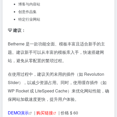
The7 是 ThemeForest 平台上的高销量多功能
WordPress 主题，自 2011 年推出以来持续热销。该主
题提供超过30个精心设计的一键导入演示站点，覆盖企
业官网到电商平台等多种场景。深度集成
WooCommerce并内置SEO优化功能，支持多语言扩
展。
🧠 主题特点：
可视化编辑：
与 Elementor 和 WPBakery Page Builder
无缝协作，并额外提供大量自定义小部件。
模板丰富：
提供多种预制模板，涵盖企业、电商、博客
等多种类型。
响应式设计：
自动适应各种设备，确保网站在手机、平
板和电脑上都能完美显示。
SEO友好：
内置SEO优化功能，确保搜索引擎友好性。