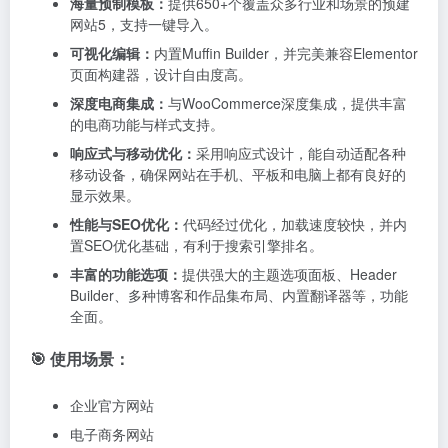
题。建议新手可以从丰富的模板库入手，快速搭建网
站，避免从零配置的繁琐过程。
在使用过程中，建议关闭未用的插件（如 Revolution
Slider），以减少资源占用。同时，使用缓存插件（如
WP Rocket 或 LiteSpeed Cache）来优化网站性能，确
保网站加载速度更快，提升用户体验。
DEMO演示
|
购买链接
| 价格 $ 60
The7主题