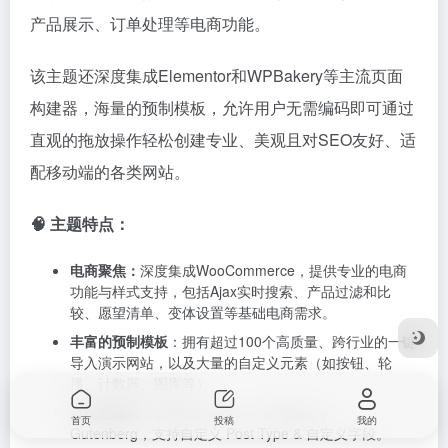
多，初学者可能需要一定的学习时间。新手务必先跟随
官方 Setup Wizard 导入单一套演示，再关闭其余未用
功能与插件（如 Revolution Slider、多余小部件），避
免后台臃肿。
接着运行 Speed Optimize Wizard：启用关键 CSS、合
并 JS/CSS、懒加载图像，再配 WP Rocket/LiteSpeed
Cache 做全页缓存，移动端可稳达 90+ PageSpeed。
DEMO演示
|
购买链接
| 价格 $ 59
Salient主题
首页
投稿
我的