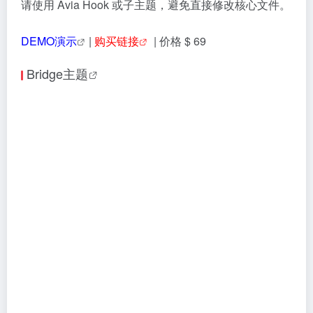
Bridge 是一款在 ThemeForest 平台上销量 20 万＋、评
分 4.78/5 的创意多用途 WordPress 主题，由 Qode
Interactive 开发。内含 600＋完整演示、深度集
成
WPBakery
和
Elementor
两大页面构建器，并捆绑
了多款高级插件，即使没有编程基础，用户也能快速构
建专业且美观的网站
🧠 主题特点：
构建器：
同时支持 WPBakery 和 Elementor 两款主流页
面构建器
海量模板：
提供500+个精心设计的一键导入演示站，覆
盖企业、电商、博客、创意等海量行业和场景