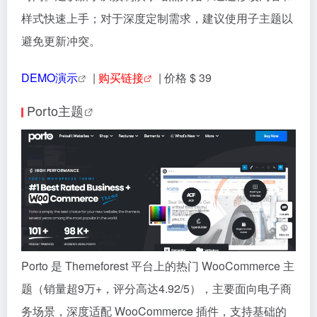
捆绑高级插件
：购买主题可获赠
Slider Revolution
等多
款高级插件。
内置AI内容生成器
：可以自动生成产品描述、博客文章
和SEO元信息，辅助内容创作。
性能与SEO优化
：内置速度优化向导（如减少CSS和
DOM节点、生成关键CSS、合并JS和CSS文件），并对
SEO友好
🎯 使用场景：
企业官网与品牌展示站
外贸 B2C/B2B 商城
博客与内容站
创意作品集
💡 建议：
Porto 功能丰富强大，非常适合电商站；但其选项繁