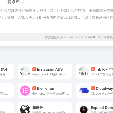
特别声明
部链接的准确性和完整性，同时，对于该外部链接的指向，不由果木鱼跨
页上的内容，都属于合规合法，后期网页的内容如出现违规，可以直接联系网站
本文地址https://guomuyu.com/sites/6038.htm
1$/月
Instagram ADS
TikTok 
前三个月，仅需1刀每月，限时优惠。注册Shopify就点它
Instagram ADS是Instagram官方推出的广告平台，提供多种广告形式、精准定位和数据分析功能，帮助品牌在Instagram上提升曝光度和用户参与度。
Elementor
Cloudway
Bright Data超7200万动态住宅IP，全球覆盖的海外IP资源库
Elementor是一款WordPress平台上的可视化页面构建器插件。它允许我们通过简单的拖放操作，轻松地设计和生成网页，而无需具备专业的编程技能。
腾讯云
Expired Dom
ChemiCloud是一家提供网站托管服务的主机提供商。他们提供多种托管方案，包括共享托管、云VPS托管和独立服务器托管。
腾讯云(tencent cloud)为数百万的企业和开发者提供安全稳定的云计算服务，涵盖云服务器、云数据库、云存储、视频与CDN、域名注册等全方位云服务和各行业解决方案。